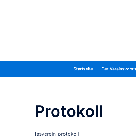
Zum
Inhalt
springen
Suche
Startseite
Der Vereinsvorst
Protokoll
[asverein_protokoll]