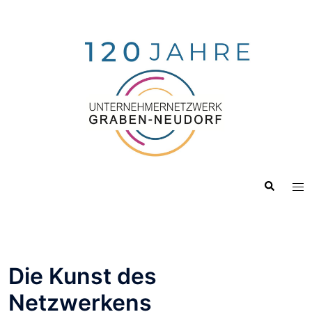
Zum
Inhalt
springen
Suche
Me
ums
Die Kunst des
Netzwerkens