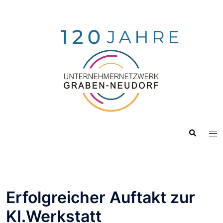
Zum
Inhalt
springen
Suche
Me
ums
Erfolgreicher Auftakt zur
KI.Werkstatt