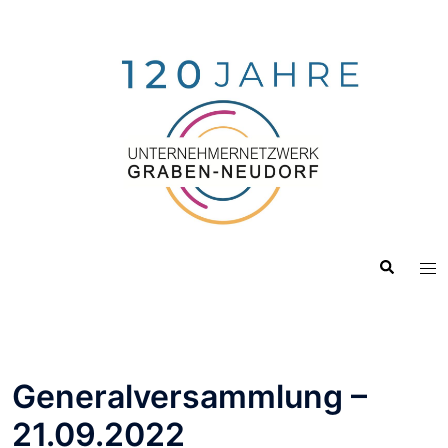
Zum
Inhalt
springen
Suche
Me
ums
Generalversammlung –
21.09.2022